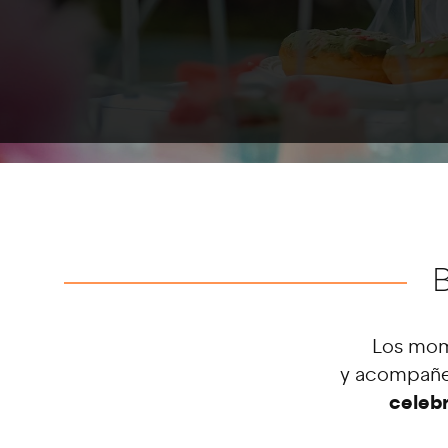
Los mom
y acompañen
celeb