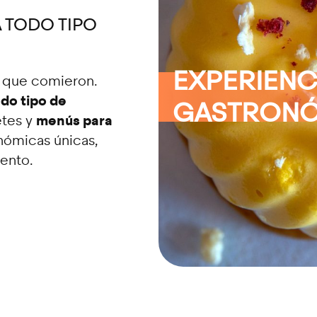
 TODO TIPO
EXPERIENC
n que comieron.
do tipo de
GASTRON
menús para
etes y
nómicas únicas,
vento.