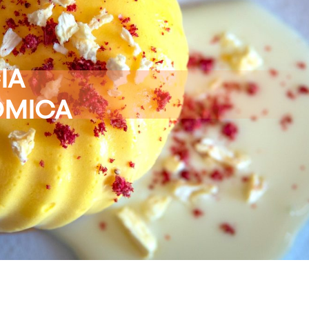
IA
ÓMICA