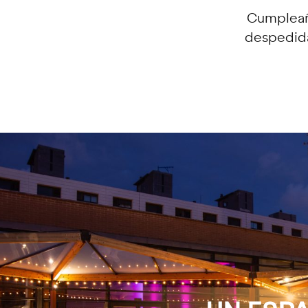
Cumpleaño
despedida