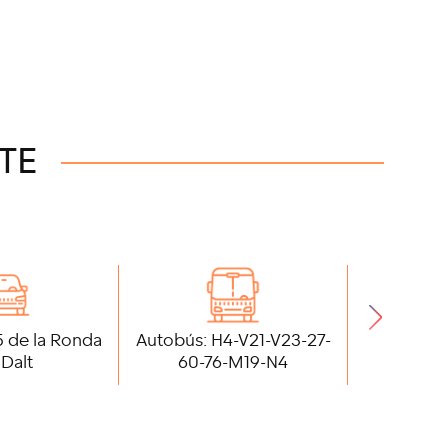
TE
 5 de la Ronda
Autobús: H4-V21-V23-27-
Metro: L
 Dalt
60-76-M19-N4
(