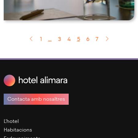
COMPROMESOS AMB L'ESTALVI D'AIGUA AL
SECTOR HOTELER
1
…
3
4
5
6
7
Contacta amb nosaltres
L'hotel
Habitacions