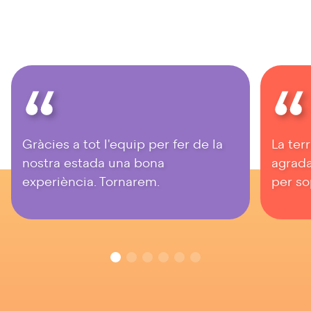
Gràcies a tot l'equip per fer de la
La ter
nostra estada una bona
agrada
experiència. Tornarem.
per so