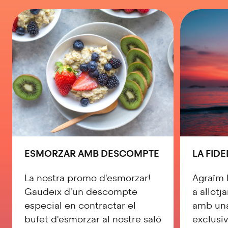
ESMORZAR AMB DESCOMPTE
LA FIDE
La nostra promo d'esmorzar!
Agraïm 
Gaudeix d'un descompte
a allotj
especial en contractar el
amb una
bufet d'esmorzar al nostre saló
exclusiv