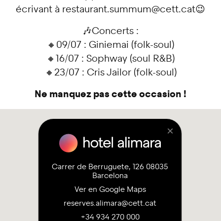
écrivant à restaurant.summum@cett.cat😉
🎶Concerts :
🔸09/07 : Giniemai (folk-soul)
🔸16/07 : Sophway (soul R&B)
🔸23/07 : Cris Jailor (folk-soul)
Ne manquez pas cette occasion !
×
Carrer de Berruguete, 126 08035
Barcelona
Ver en Google Maps
reserves.alimara@cett.cat
+34 934 270 000