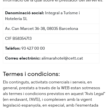
informació de la qual sobre el prestador del servei és:
Denominació social:
Integral a Turisme i
Hoteleria SL
Av. Can Marcet 36-38, 08035 Barcelona
CIF
B58354713
Telèfon:
93 427 00 00
Correu electrònic:
alimarahotel@cett.cat
Termes i condicions:
Els continguts, activitats comercials i serveis, en
general, prestats a través de la WEB estan sotmesos
als termes i condicions previstos en aquest "Avís Legal"
(en endavant, l'AVÍS), i compleixen amb la vigent
legislació espanyola, en especial, amb l'esmentada