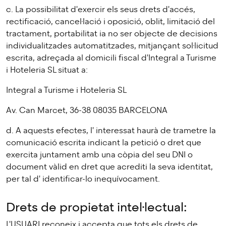
c. La possibilitat d'exercir els seus drets d'accés,
rectificació, cancel·lació i oposició, oblit, limitació del
tractament, portabilitat ia no ser objecte de decisions
individualitzades automatitzades, mitjançant sol·licitud
escrita, adreçada al domicili fiscal d'Integral a Turisme
i Hoteleria SL situat a:
Integral a Turisme i Hoteleria SL
Av. Can Marcet, 36-38 08035 BARCELONA
d. A aquests efectes, l' interessat haurà de trametre la
comunicació escrita indicant la petició o dret que
exercita juntament amb una còpia del seu DNI o
document vàlid en dret que acrediti la seva identitat,
per tal d' identificar-lo inequívocament.
Drets de propietat intel·lectual:
L'USUARI reconeix i accepta que tots els drets de