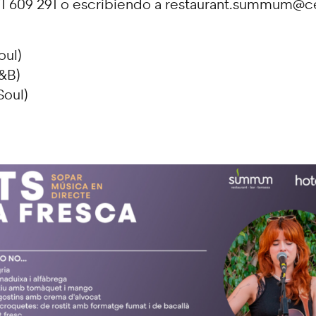
71 609 291 o escribiendo a restaurant.summum@ce
oul)
&B)
Soul)