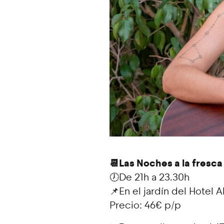
📆Las Noches a la fresca 
🕖De 21h a 23.30h
📌En el jardín del Hotel A
Precio: 46€ p/p