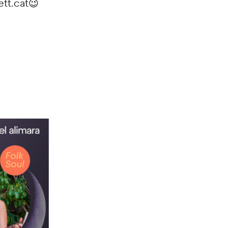
tt.cat😉