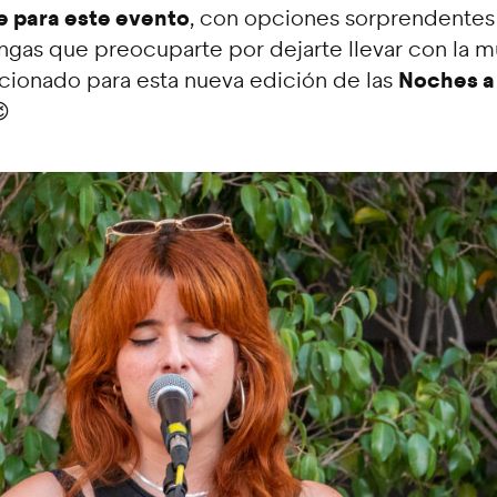
e para este evento
, con opciones sorprendentes 
ngas que preocuparte por dejarte llevar con la m
Noches a 
cionado para esta nueva edición de las
😉