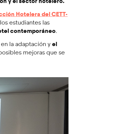
ón y el sector hotelero.
cción Hotelera del CETT-
los estudiantes las
hotel contemporáneo
.
el
a en la adaptación y
posibles mejoras que se