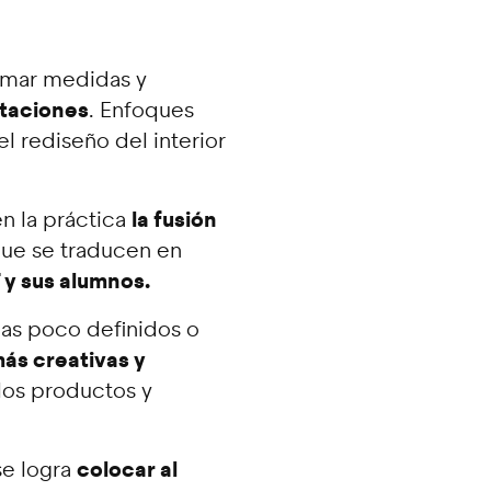
tomar medidas y
itaciones
. Enfoques
l rediseño del interior
la fusión
en la práctica
que se traducen en
 y sus alumnos.
mas poco definidos o
más creativas y
 los productos y
colocar al
se logra